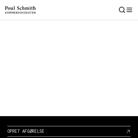
OPRET AFGØRELSE