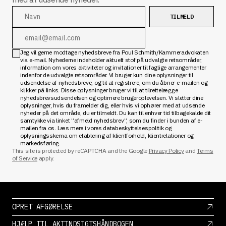
TILMELD
Jeg vil gerne modtage nyhedsbreve fra Poul Schmith/Kammeradvokaten
via e-mail. Nyhederne indeholder aktuelt stof på udvalgte retsområder,
information om vores aktiviteter og invitationer til faglige arrangementer
indenfor de udvalgte retsområder. Vi bruger kun dine oplysninger til
udsendelse af nyhedsbreve, og til at registrere, om du åbner e-mailen og
klikker på links. Disse oplysninger bruger vi til at tilrettelægge
nyhedsbrevsudsendelsen og optimere brugeroplevelsen. Vi sletter dine
oplysninger, hvis du framelder dig, eller hvis vi ophører med at udsende
nyheder på det område, du er tilmeldt. Du kan til enhver tid tilbagekalde dit
samtykke via linket ”afmeld nyhedsbrev”, som du finder i bunden af e-
mailen fra os.
Læs mere i vores databeskyttelsespolitik og
oplysningsskema om etablering af klientforhold, klientrelationer og
markedsføring.
This site is protected by reCAPTCHA and the Google
Privacy Policy
and
Terms
of Service
apply.
OPRET AFGØRELSE
HJÆLP TIL AKTINDSIGTSHÅNDBOGEN