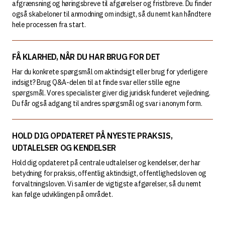
afgrænsning og høringsbreve til afgørelser og fristbreve. Du finder
også skabeloner til anmodning om indsigt, så du nemt kan håndtere
hele processen fra start.
FÅ KLARHED, NÅR DU HAR BRUG FOR DET
Har du konkrete spørgsmål om aktindsigt eller brug for yderligere
indsigt? Brug Q&A-delen til at finde svar eller stille egne
spørgsmål. Vores specialister giver dig juridisk funderet vejledning.
Du får også adgang til andres spørgsmål og svar i anonym form.
HOLD DIG OPDATERET PÅ NYESTE PRAKSIS,
UDTALELSER OG KENDELSER
Hold dig opdateret på centrale udtalelser og kendelser, der har
betydning for praksis, offentlig aktindsigt, offentlighedsloven og
forvaltningsloven. Vi samler de vigtigste afgørelser, så du nemt
kan følge udviklingen på området.