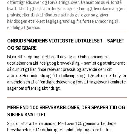
offentlighedsloven og forvaltningsloven. Uanset om du vil forstå
hvad aktindsigt er, hvem der kan søge aktindsigt, hvordan man gør i
praksis, eller du skal håndtere aktindsigt i egen sag, giver
håndbogen et sikkert fagligt grundlag fra første anmodning til
endelig afgørelse.
OMBUDSMANDENS VIGTIGSTE UDTALELSER – SAMLET
OG SØGBARE
Få direkte adgang til et bredt udvalg af Ombudsmandens
udtalelser om aktindsigt og brevveksling – samlet og struktureret,
så du hurtigt kan finde relevant praksis og anvende den i dit
arbejde. Her finder du også fortolkninger og afgørelser, der belyser
anvendelsen af offentlighedsloven og forvaltningsloven i konkrete
sager om offentlig aktindsigt.
MERE END 100 BREVSKABELONER, DER SPARER TID OG
SIKRER KVALITET
Slip for at starte fra bunden. Med over 100 gennemarbejdede
brevskabeloner får du hurtigt et solidt udgangspunkt – fra