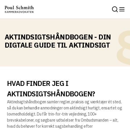
AKTINDSIGTSHÅNDBOGEN - DIN
DIGTALE GUIDE TIL AKTINDSIGT
HVAD FINDER JEG I
AKTINDSIGTSHÅNDBOGEN?
Aktindsigtshåndbogen samler regler, praksis og værktøjer ét sted,
så du kan behandle anmodninger om aktindsigt hurtigt, ensartet og
lovmedholdeligt. Du får trin-for-trin vejledning, 100+
brevskabeloner, og søgbare udtalelser fra Ombudsmanden – alt,
hvad du behøver for korrekt sagsbehandling efter