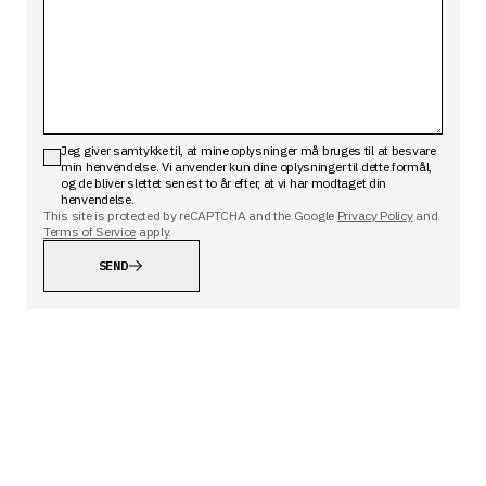
Jeg giver samtykke til, at mine oplysninger må bruges til at besvare
min henvendelse. Vi anvender kun dine oplysninger til dette formål,
og de bliver slettet senest to år efter, at vi har modtaget din
henvendelse.
This site is protected by reCAPTCHA and the Google
Privacy Policy
and
Terms of Service
apply.
SEND