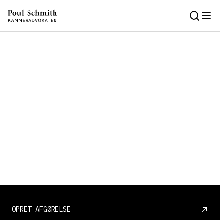
OPRET AFGØRELSE