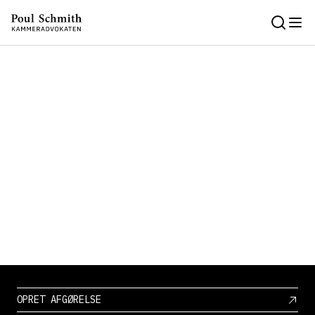
OPRET AFGØRELSE