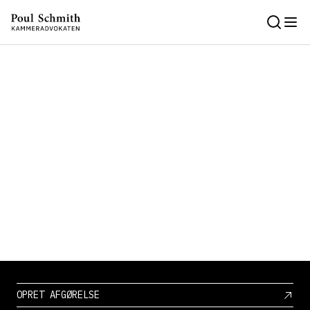
OPRET AFGØRELSE