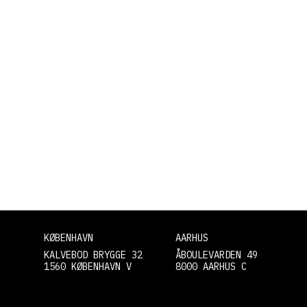
KØBENHAVN
AARHUS
KALVEBOD BRYGGE 32
ÅBOULEVARDEN 49
1560 KØBENHAVN V
8000 AARHUS C